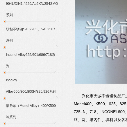
904L/DIN1.4529/AL6XN/254SMO
系列
双相不锈钢SAF2205、SAF2507
系列
Inconel Alloy625/601/686/718系
列
Incoloy
Alloy600/800/800H/825/926系列
兴化市天诚不锈钢制品厂业生产销
Monel400、K500、625、82
蒙乃尔（Monel Alloy）400/K500
725LN、718、INCONE
等系列
丝、网、塔内件、填料以及各