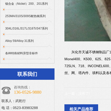
镍合金（Nickel）200、201系列
253MA/310S/309S耐热钢系列
304L/316L/317L/316Ti/347系列
Alloy 59/Alloy 31系列
兴化市天诚不锈钢制品厂业生产销
各种特殊材料异型非标件
Monel400、K500、625、82
725LN、718、INCONE
丝、网、塔内件、填料以及各
联系我们
咨询热线：
136-0526-9880
上一篇：没有了!
联系人：武乾行
电 话：0523-83983288
相关产品推荐