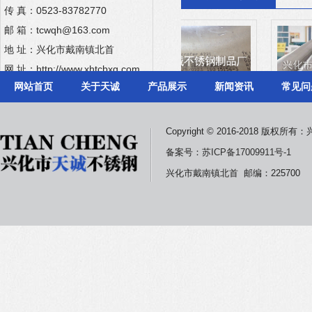
传 真：0523-83782770
邮 箱：tcwqh@163.com
地 址：兴化市戴南镇北首
网 址：
http://www.xhtcbxg.com
网站首页
关于天诚
产品展示
新闻资讯
常见问
Copyright © 2016-2018 版
coloy 926
INcoloy 825
INcolo
备案号：
苏ICP备17009911号-1
兴化市戴南镇北首 邮编：225700