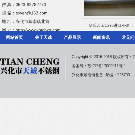
传 真：0523-83782770
邮 箱：tcwqh@163.com
地 址：兴化市戴南镇北首
哈氏合金C276进口不锈...
哈氏合金C276进口不锈...
网 址：
http://www.xhtcbxg.com
网站首页
关于天诚
产品展示
新闻资讯
常见问
Copyright © 2016-2018 版
备案号：
苏ICP备17009911号-1
兴化市戴南镇北首 邮编：225700