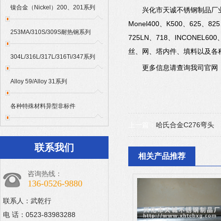
镍合金（Nickel）200、201系列
兴化市天诚不锈钢制品厂业生产销
Monel400、K500、625、82
253MA/310S/309S耐热钢系列
725LN、718、INCONE
丝、网、塔内件、填料以及各
304L/316L/317L/316Ti/347系列
更多信息请查询我司官网
Alloy 59/Alloy 31系列
各种特殊材料异型非标件
上一篇：
哈氏合金C276弯头
联系我们
相关产品推荐
咨询热线：
136-0526-9880
联系人：武乾行
电 话：0523-83983288